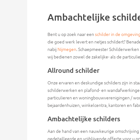
Ambachtelijke schild
Bent u op zoek naar een
schilder in de omgevin
die goed werk levert en netjes schildert? Bena
nabij
Nijmegen
. Schaepmeester Schilderwerken i
wij bedienen zowel de zakelijke- als de particuli
Allround schilder
Onze ervaren en deskundige schilders zijn in st
schilderwerken en plafond- en wandafwerkingen
particulieren en woningbouwverenigingen / won
bejaardenhuizen, winkelcentra, kantoren en fab
Ambachtelijke schilders
Aan de hand van een nauwkeurige omschrijving
gedetailleerde en vrijblijvende offerte voor u o