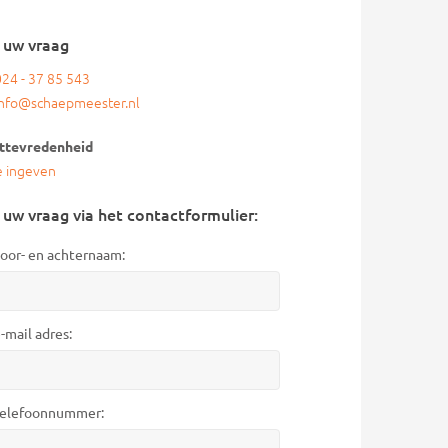
l uw vraag
024 - 37 85 543
info@schaepmeester.nl
ttevredenheid
e ingeven
 uw vraag via het contactformulier:
oor- en achternaam:
-mail adres:
elefoonnummer: