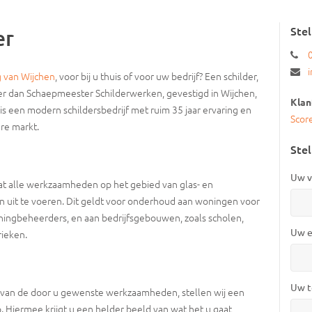
Ste
er
g van Wijchen
, voor bij u thuis of voor uw bedrijf? Een schilder,
der dan Schaepmeester Schilderwerken, gevestigd in Wijchen,
Klan
s een modern schildersbedrijf met ruim 35 jaar ervaring en
Scor
ere markt.
Stel
Uw v
aat alle werkzaamheden op het gebied van glas- en
 uit te voeren. Dit geldt voor onderhoud aan woningen voor
ingbeheerders, en aan bedrijfsgebouwen, zoals scholen,
Uw e
rieken.
Uw t
 van de door u gewenste werkzaamheden, stellen wij een
p. Hiermee krijgt u een helder beeld van wat het u gaat