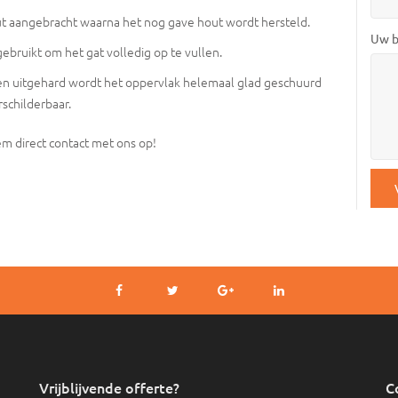
ut aangebracht waarna het nog gave hout wordt hersteld.
Uw b
bruikt om het gat volledig op te vullen.
en uitgehard wordt het oppervlak helemaal glad geschuurd
rschilderbaar.
m direct contact met ons op!
CAP
Vrijblijvende offerte?
C