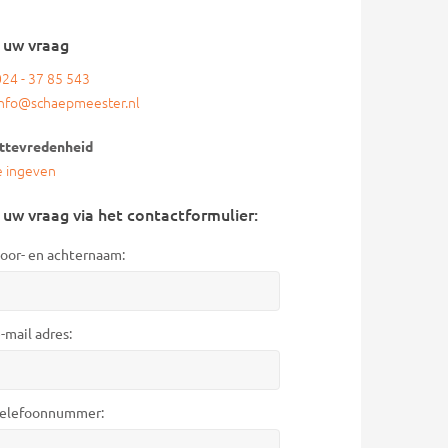
l uw vraag
024 - 37 85 543
info@schaepmeester.nl
ttevredenheid
e ingeven
 uw vraag via het contactformulier:
oor- en achternaam:
-mail adres:
elefoonnummer: