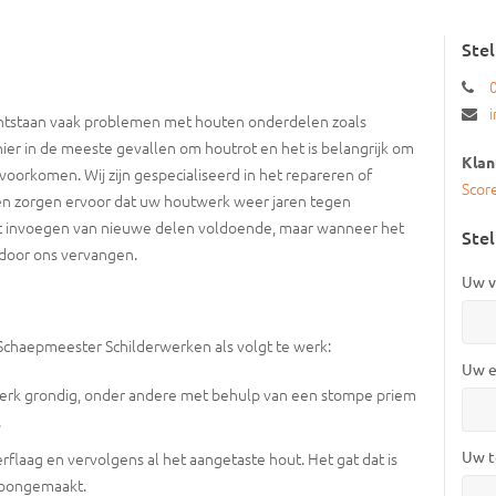
Ste
ontstaan vaak problemen met houten onderdelen zoals
hier in de meeste gevallen om houtrot en het is belangrijk om
Klan
n voorkomen. Wij zijn gespecialiseerd in het repareren of
Scor
n zorgen ervoor dat uw houtwerk weer jaren tegen
et invoegen van nieuwe delen voldoende, maar wanneer het
Stel
 door ons vervangen.
Uw v
Schaepmeester Schilderwerken als volgt te werk:
Uw e
twerk grondig, onder andere met behulp van een stompe priem
.
Uw t
rflaag en vervolgens al het aangetaste hout. Het gat dat is
hoongemaakt.