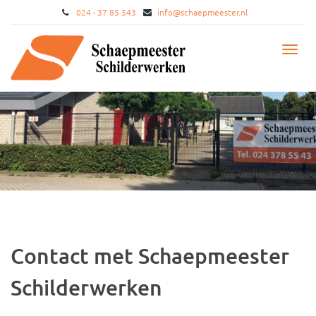
024 - 37 85 543
info@schaepmeester.nl
Toggl
navig
Contact met Schaepmeester
Schilderwerken