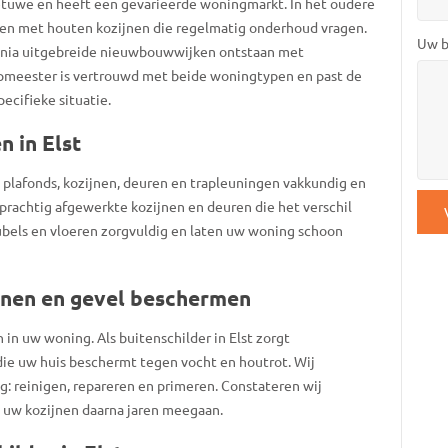
etuwe en heeft een gevarieerde woningmarkt. In het oudere
gen met houten kozijnen die regelmatig onderhoud vragen.
Uw b
ennia uitgebreide nieuwbouwwijken ontstaan met
pmeester is vertrouwd met beide woningtypen en past de
ecifieke situatie.
 in Elst
n, plafonds, kozijnen, deuren en trapleuningen vakkundig en
CAP
 prachtig afgewerkte kozijnen en deuren die het verschil
bels en vloeren zorgvuldig en laten uw woning schoon
ijnen en gevel beschermen
in uw woning. Als buitenschilder in Elst zorgt
e uw huis beschermt tegen vocht en houtrot. Wij
g: reinigen, repareren en primeren. Constateren wij
t uw kozijnen daarna jaren meegaan.