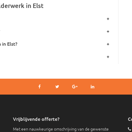
derwerk in Elst
+
?
+
 in Elst?
+
+
Vrijblijvende offerte?
C
Met een nauwkeurige omschrijving van de gewenste