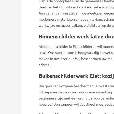
Elst is de hoofdplaats van de gemeente Overb
deel van het dorp staan karakteristieke wonin
Aan de randen van Elst zijn de afgelopen dec
modernere materialen en oppervlakken. Schae
werkwijze en materiaalkeuze altijd aan op de sp
Binnenschilderwerk laten doen
Als binnenschilder in Elst schilderen wij mure
strak. Ons specialisme is hoogwaardig lakwerk:
maken in uw interieur. Wij beschermen uw meu
achter.
Buitenschilderwerk Elst: koz
Uw gevel en kozijnen beschermen is investeren 
Schaepmeester voor een duurzame afwerking di
beginnen altijd met een grondige voorbereidin
houtrot? Dan saneren wij dat direct mee, zoda