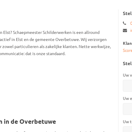
Ste
in Elst? Schaepmeester Schilderwerken is een allround
, actief in Elst en de gemeente Overbetuwe. Wij verzorgen
Klan
 zowel particulieren als zakelijke klanten. Nette werkwijze,
Scor
communicatie: dat is onze standaard.
Stel
Uw v
Uw e
en in de Overbetuwe
Uw t