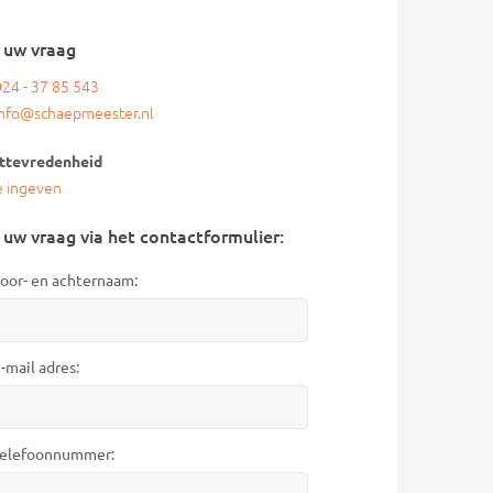
l uw vraag
024 - 37 85 543
info@schaepmeester.nl
ttevredenheid
e ingeven
 uw vraag via het contactformulier:
oor- en achternaam:
-mail adres:
elefoonnummer: