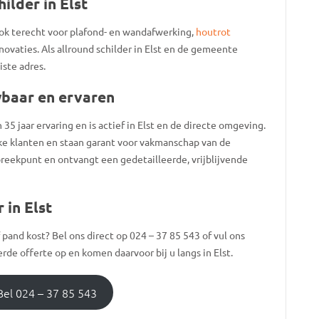
ilder in Elst
ok terecht voor plafond- en wandafwerking,
houtrot
novaties. Als allround schilder in Elst en de gemeente
iste adres.
wbaar en ervaren
 jaar ervaring en is actief in Elst en de directe omgeving.
jke klanten en staan garant voor vakmanschap van de
spreekpunt en ontvangt een gedetailleerde, vrijblijvende
 in Elst
pand kost? Bel ons direct op 024 – 37 85 543 of vul ons
erde offerte op en komen daarvoor bij u langs in Elst.
Bel 024 – 37 85 543